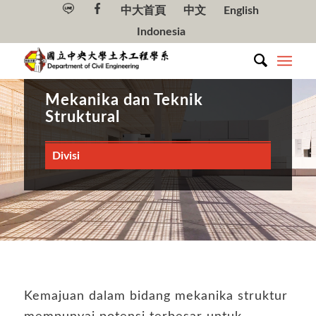
中大首頁
中文
English
Indonesia
Mekanika dan Teknik
Struktural
Divisi
Kemajuan dalam bidang mekanika struktur