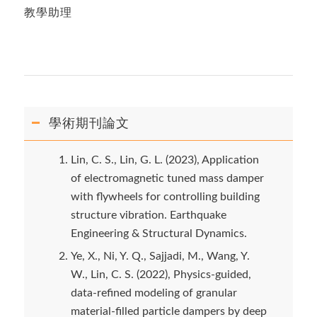
教學助理
學術期刊論文
Lin, C. S., Lin, G. L. (2023), Application
of electromagnetic tuned mass damper
with flywheels for controlling building
structure vibration. Earthquake
Engineering & Structural Dynamics.
Ye, X., Ni, Y. Q., Sajjadi, M., Wang, Y.
W., Lin, C. S. (2022), Physics-guided,
data-refined modeling of granular
material-filled particle dampers by deep