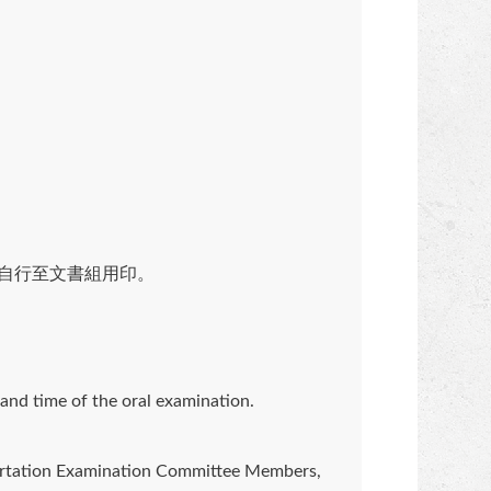
，自行至文書組用印。
e and time of the oral examination.
ssertation Examination Committee Members,