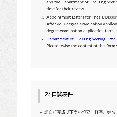
and the Department of Civil Engineerin
time for their review.
Appointment Letters for Thesis/Disse
After your degree examination applicat
degree examination application form, 
Department of Civil Engineering Officia
Please revise the content of this form 
2/ 口試表件
請自行完成以下表格填寫、打字、姓名