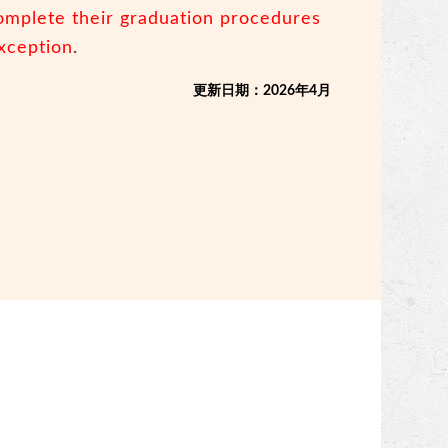
omplete their graduation procedures
xception
.
更新日期：2026年4月