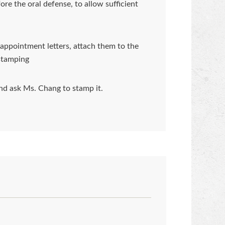
re the oral defense, to allow sufficient
 appointment letters, attach them to the
 stamping
 and ask Ms. Chang to stamp it.