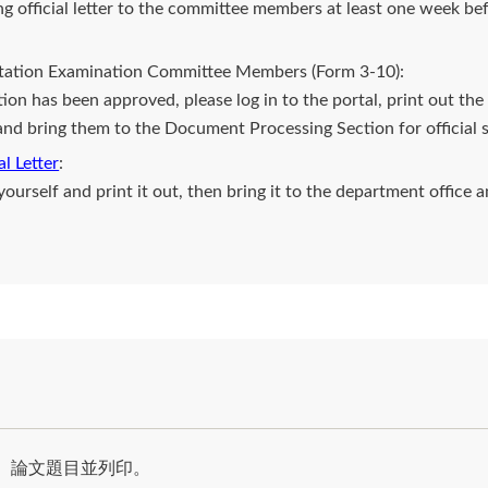
g official letter to the committee members at least one week befo
rtation Examination Committee Members (Form 3-10):
ion has been approved, please log in to the portal, print out the
and bring them to the Document Processing Section for official
l Letter
:
yourself and print it out, then bring it to the department office
、論文題目並列印。