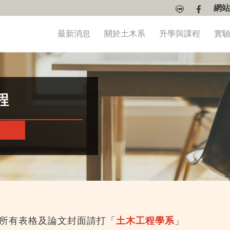
網站
最新消息
關於土木系
升學與課程
實
程
程所有表格及論文封面請打「
土木工程學系
」