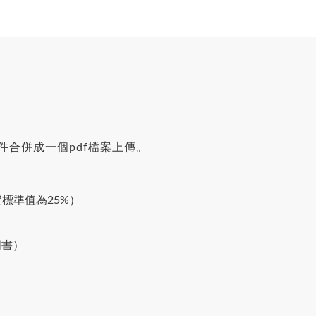
件合併成一個pdf檔案上傳。
定標準值為25%）
明書）