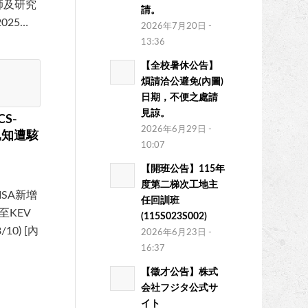
師及研究
請。
025…
2026年7月20日 -
13:36
【全校暑休公告】
煩請洽公避免(內圖)
日期，不便之處請
見諒。
CS-
2026年6月29日 -
有已知遭駭
10:07
【開班公告】115年
度第二梯次工地主
ISA新增
任回訓班
至KEV
(115S023S002)
/10) [內
2026年6月23日 -
16:37
【徵才公告】株式
会社フジタ公式サ
イト