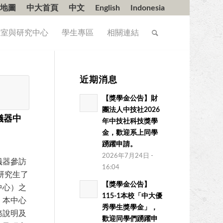
地圖
中大首頁
中文
English
Indonesia
驗室與研究中心
學生專區
相關連結
近期消息
【獎學金公告】財
團法人中技社2026
儀器中
年中技社科技獎學
金，歡迎系上同學
踴躍申請。
2026年7月24日 -
儀器參訪
16:04
研究生了
【獎學金公告】
中心）之
115-1本校「中大優
，本中心
秀學生獎學金」，
務說明及
歡迎同學們踴躍申