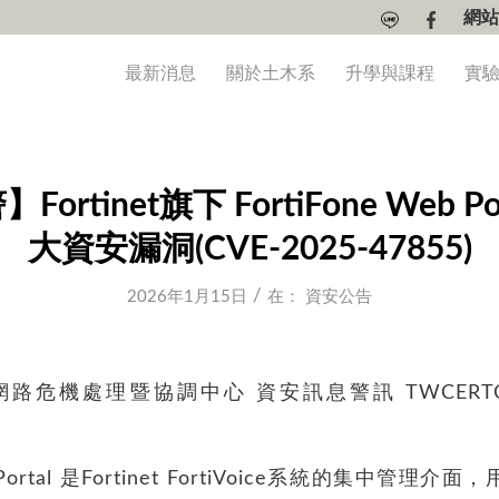
網站
最新消息
關於土木系
升學與課程
實
rtinet旗下 FortiFone Web P
大資安漏洞(CVE-2025-47855)
/
2026年1月15日
在：
資安公告
危機處理暨協調中心 資安訊息警訊 TWCERTCC-20
eb Portal 是Fortinet FortiVoice系統的集中管