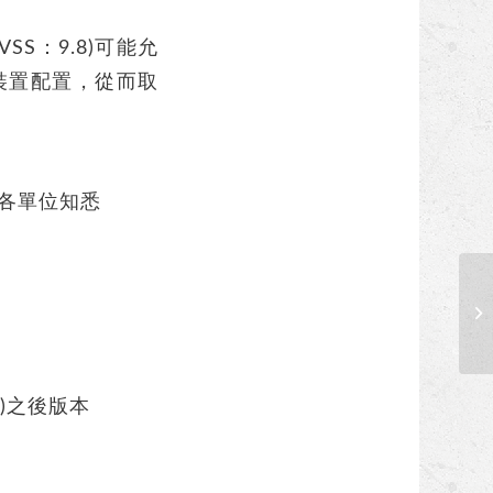
VSS：9.8)可能允
得裝置配置，從而取
各單位知悉
【
洞(
(含)之後版本