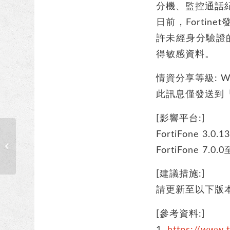
分機、監控通話
日前，Fortine
許未經身分驗證的
得敏感資料。
情資分享等級: 
此訊息僅發送到
[影響平台:]
FortiFone 3.0.
【漏洞預警】QNAP NAS應用程式存
FortiFone 7.0.
在高風險安全漏洞(CVE-2025-...
[建議措施:]
請更新至以下版本： F
[參考資料:]
1.
https://www.