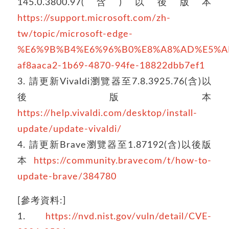
145.0.3800.97(含)以後版本
https://support.microsoft.com/zh-
tw/topic/microsoft-edge-
%E6%9B%B4%E6%96%B0%E8%A8%AD%E5%A
af8aaca2-1b69-4870-94fe-18822dbb7ef1
3. 請更新Vivaldi瀏覽器至7.8.3925.76(含)以
後版本
https://help.vivaldi.com/desktop/install-
update/update-vivaldi/
4. 請更新Brave瀏覽器至1.87192(含)以後版
本
https://community.bravecom/t/how-to-
update-brave/384780
[參考資料:]
1.
https://nvd.nist.gov/vuln/detail/CVE-