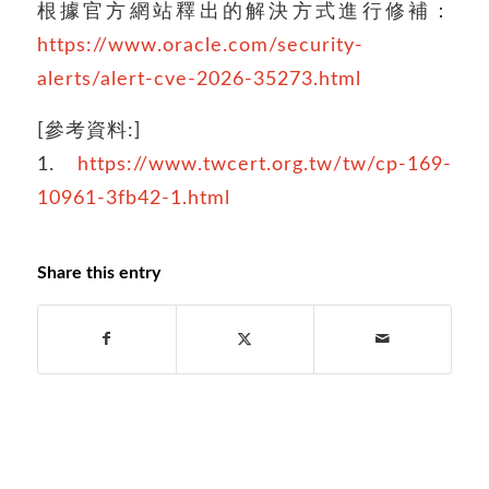
根據官方網站釋出的解決方式進行修補：
https://www.oracle.com/security-
alerts/alert-cve-2026-35273.html
[參考資料:]
1.
https://www.twcert.org.tw/tw/cp-169-
10961-3fb42-1.html
Share this entry