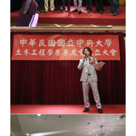
民國九十三年九月傑出系友頒獎典禮。
民國九十二年三月系學會邀請兩位系友羅智
騰及鄭芝貴，向學弟說明目前就業市場的方
向，並提出他們的看法，期能幫助即將畢業
的同學，在就業的路上，能夠更為順遂。
系友會配合母系舉辦『傑出系友』遴選活
動，在多次聯繫及開會討論後，終於選出了
第一屆的傑出系友，分別為鄒祖焜（34
級）、張昭焚（63級）、孫天民（63級）、
李江山（64級）、鍾毓東（64級）、廖溪同
（70級）、葉俊宏（70級）、張添晉（博
77級）、簡連貴（博78級）、呂鴻光（博
84級）等十位系友，系友會並於九十年六月
四號校慶當天假土木系大型力學實驗館舉辦
『傑出系友頒獎典禮』，公開表揚本年度十