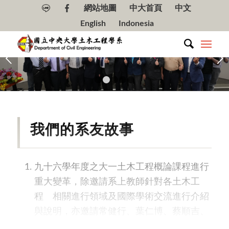
網站地圖
中大首頁
中文
English
Indonesia
下一頁
1
2
3
4
5
我們的系友故事
九十六學年度之大一土木工程概論課程進行
重大變革，除邀請系上教師針對各土木工
程 相關進行領域及國際學術交流進行介紹
與說明，亦邀請常健行、葉仁博、蔡順吉、
余濬、李姿瑩、邱雅莉、王志成、賴興國等