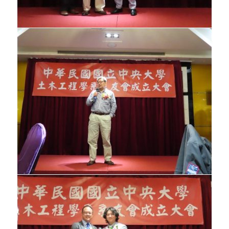
行聯誼餐會。
民國八十七年六月於大型力學實驗室舉行茶
會，邀請系友回校參觀並連絡感情，同時並
開始進行系友通訊錄的更新。
民國八十六年十二月十六日，舉辦傑出系友
返校座談會，邀請王劍虹等諸位學長回校座
談，並請學長們就求學與工作經驗方面與同
學進行討論。
民國八十六年三月十四日，配合台灣省土木
技師公會的土木人參與社會公共關係研討會
活動邀請考上技師的許瓊文校友等人返校與
系上同學進行座談，就工作與準備技師考試
的心得與同學討論。
民國八十八年五月系友部完成系友通訊錄的
資料更新，確實掌握系友們的動靜。