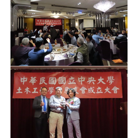
大傑出系友。
研究所材料組畢業系友每年於畢業典禮當
天，例行性地返校為材料組老師舉辦慶生活
動，並與在學學弟妹舉行座談，協助指導學
弟妹論文寫作及就業規劃。
研究所大地組每年九月初由畢業系友輪流舉
辦「大地組回娘家」活動由歷屆畢業系友返
與大地組老師及在學學弟妹進行座談會，聚
餐及球類聯誼比賽，並做系友資料的更新。
未來大地組更擬成立「中大土木大地組學術
基金」以及設立中大土木大地組專屬網路，
提供大地組畢業系友訊息聯絡及學術交流的
園地，以凝聚畢業系友的心力。
民國八十八年五月七日於台北凱悅大飯店舉