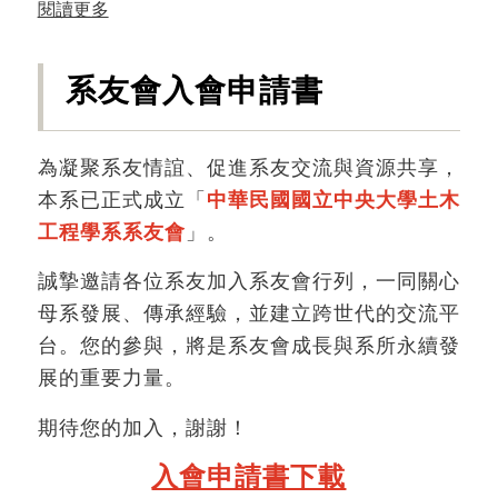
閱讀更多
系友返校為大一同學分享職場之工作經驗與
座談。此外更於課程中安排大一同學分組前
系友會入會申請書
往系友們所服務之單位進行參訪活動，在此
感謝以下系友及單位之協助：台灣世曦：鄭
宏逵、沈怡君、張肇華；中興工程：羅薪
為凝聚系友情誼、促進系友交流與資源共享，
又、吳金郎、陳立儒；亞新工程：王劍虹、
本系已正式成立「
中華民國國立中央大學土木
蘇鼎鈞；潤泰建設：張皓傑、傅國珍；縣政
工程學系系友會
」。
府交通局：陳文德、古沼格；富國建設：何
誠摯邀請各位系友加入系友會行列，一同關心
樹根、俞清翰；國家新建工程局工務組：曾
母系發展、傳承經驗，並建立跨世代的交流平
家祥；高公局：黃一平；高鐵局：何憲楨；
台。您的參與，將是系友會成長與系所永續發
公路局：洪慶華；北水局：李永安、張庭
展的重要力量。
華；捷運局：吳沛軫。
自九十六年度起本系開始參與中華工程認證
期待您的加入，謝謝！
協會工程及科技教育認證，相關認證委員並
入會申請書下載
於九十六年十月二十二、二十三日來校進行