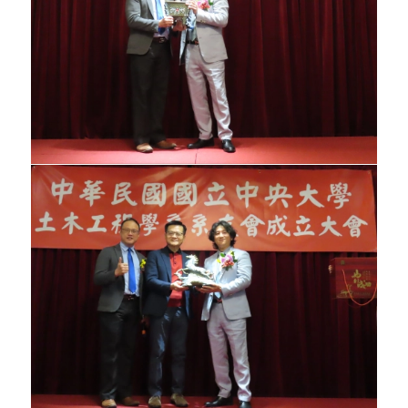
民國八十七年六月，為加強系友與系上的聯
繫故於畢業當天在大型力學實驗室舉行茶
會，希望能藉由這次活動加強系友間的交
流、活動當天現場也準備了有關土木系的師
資簡介，期望系友們能與系上的教學方式有
更進一步的交流。
民國八十六年五月中大土木十七期正式出
刊，除系上師生人手一本之外，尚寄予部份
系友，除了有一定的宣傳效果外，更加深了
系友與系上的情感交流。
八十五年十二月第十四期杜風出刊，寄望系
友們能進一步了解系上的活動狀況。
一一四年十二月二十七日假桃園福容大飯店
成立「」