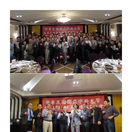
實地訪評。訪評當天依規定邀請業界、學界
等各領域之系友代表與委員座談，而本次非
常感謝鍾毓東、廖溪同、吳沛軫、孫天民、
何樹根等五位系友協助本次之實地訪評。
民國九十六年六月九日校慶當天於土木系舉
辦系友會理監事大會暨第五屆傑出系友頒獎
典禮，當天將近有80位系友返校參加活動，
會後並邀請傑出系友獲獎人陳俊賢教授（加
州大學洛杉磯校區）進行專題演講。
民國九十五年十二月十五日（五）晚上六
時，於國父紀念館２樓－立德飯店舉行『國
立中央大學土木系系友歲末感恩暨聯誼餐
會』，共有117位系友參與。
民國九十五年九月舉辦大地組教師節活動暨
組友聯誼活動。