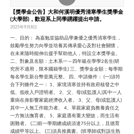
【獎學金公告】大和何溪明優秀清寒學生獎學金
(大學部)，歡迎系上同學踴躍提出申請。
2025年9月8日
一、目的： 為嘉勉並協助品學兼優之優秀清寒學生，
鼓勵學生努力向學並培養其傳承愛心及對社會關懷，
在未來隨時能伸出援手幫助他人，特設立本獎學金。
二、對象及名額：土木系一～四年級在學學2名生(研
究所不適用，限本國籍學生) 三、獎學金金額：每學期
每名學生新台幣壹萬元整。 四、申請條件： (一)須符
合下列條件之一： 1、家境清寒並持有政府核發之中
低、低收入戶證明者。 2、父、母(或監護人)其中一人
重病在身影響家庭經濟收入者。 3、父、母(或監護人)
其中一人無工作能力者。 4、單親家庭負教養責任之
一方無法撫育者。 5、家庭遇有重大變故，而生活有
困難者。 (二)前一學期總成績須達75分以上，且德育
成績甲等以上。 (三)須具推薦書。(班導師或對該生熟